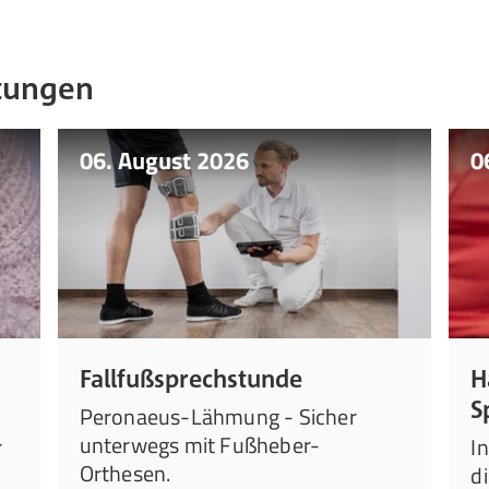
ltungen
06. August 2026
0
Fallfußsprechstunde
H
S
Peronaeus-Lähmung - Sicher
unterwegs mit Fußheber-
r
I
Orthesen.
d