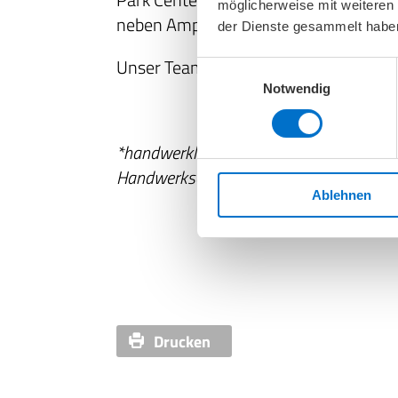
möglicherweise mit weiteren
neben Amplifon.
der Dienste gesammelt habe
Unser Team freut sich auf Sie.
Einwilligungsauswahl
Notwendig
*handwerklich unerheblicher Nebenbetri
Handwerksordnung. Filiale ohne eigene W
Ablehnen
Drucken