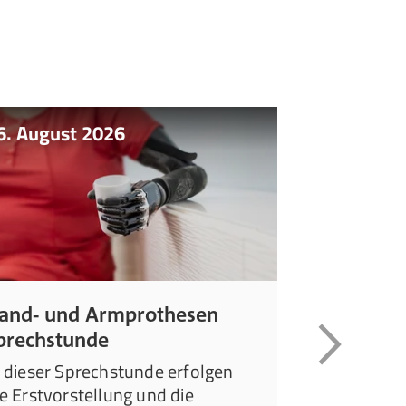
6. August 2026
07. August
and- und Armprothesen
Neuroorth
prechstunde
Leiden Sie u
Gangunsiche
n dieser Sprechstunde erfolgen
Fußhebersc
ie Erstvorstellung und die