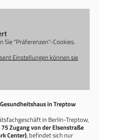
ert
en Sie "Präferenzen"-Cookies.
sent Einstellungen können sie
 Gesundheitshaus in Treptow
tsfachgeschäft in Berlin-Treptow,
 75 Zugang von der Elsenstraße
rk Center)
, befindet sich nur