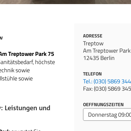
ADRESSE
ow
Treptow
Am Treptower Park
Am Treptower Park 75
12435 Berlin
Sanitätsbedarf, höchste
echnik sowie
TELEFON
llstühle sowie
Tel.: (030) 5869 34
Fax: (030) 5869 34
OEFFNUNGSZEITEN
w: Leistungen und