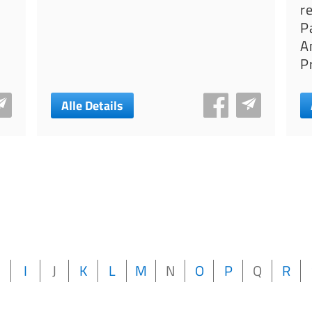
r
P
A
P
Alle Details
H
I
J
K
L
M
N
O
P
Q
R