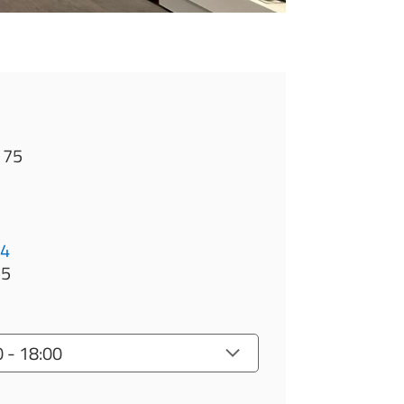
 75
44
55