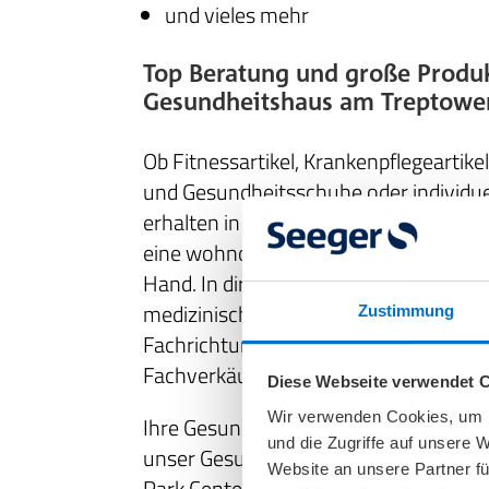
und vieles mehr
Top Beratung und große Produ
Gesundheitshaus am Treptower
Ob Fitnessartikel, Krankenpflegeartik
und Gesundheitsschuhe oder individue
erhalten in unserem Sanitätshaus Am
eine wohnortnahe, indikationsgerecht
Hand. In direkter Nachbarschaft zu ein
medizinischer Einrichtungen mit vers
Zustimmung
Fachrichtungen begrüßt Sie unser Te
Fachverkäufer*innen und Medizinprod
Diese Webseite verwendet 
Wir verwenden Cookies, um I
Ihre Gesundheit steht bei uns an erste
und die Zugriffe auf unsere 
unser Gesundheitshaus Am Treptowe
Website an unsere Partner fü
Park Center -
Zugang über die Elsenst