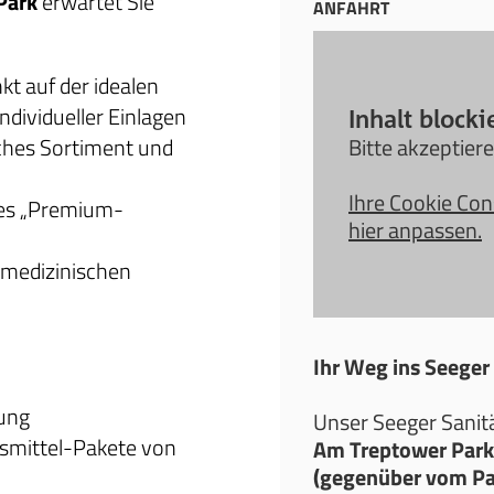
Park
erwartet Sie
ANFAHRT
kt auf der idealen
dividueller Einlagen
Inhalt blocki
ches Sortiment und
Bitte akzeptier
Ihre Cookie Con
hes „Premium-
hier anpassen.
 medizinischen
Ihr Weg ins Seeger
ung
Unser Seeger Sanitä
fsmittel-Pakete von
Am Treptower Park
(gegenüber vom Pa