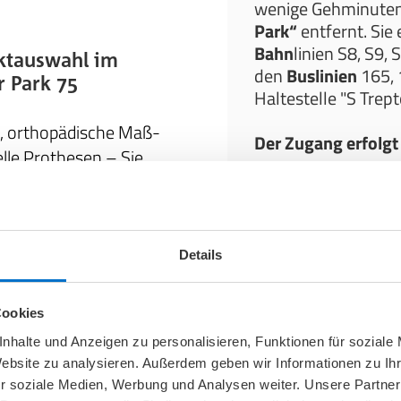
wenige Gehminute
Park“
entfernt. Sie
Bahn
linien S8, S9,
ktauswahl im
den
Buslinien
165, 
 Park 75
Haltestelle "S Trep
el, orthopädische Maß-
Der Zugang erfolgt 
lle Prothesen – Sie
 Treptower Park 75
Unser Sanitätshaus 
e Versorgung aus einer
er Vielzahl
chiedenen
Details
am aus erfahrenen
ukteberater*innen.
Cookies
nhalte und Anzeigen zu personalisieren, Funktionen für soziale
r Stelle. Besuchen Sie
Website zu analysieren. Außerdem geben wir Informationen zu I
r Park gegenüber vom
r soziale Medien, Werbung und Analysen weiter. Unsere Partner
raße 5 - 8
- direkt