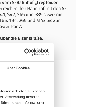
n vom
S-Bahnhof „Treptower
 erreichen den Bahnhof mit den
S-
 S41, S42, S45 und S85 sowie mit
166, 194, 265 und M43 bis zur
tower Park".
über die Elsenstraße.
ist barrierefrei.
Über Cookies
 Medien anbieten zu können
hrer Verwendung unserer
 führen diese Informationen