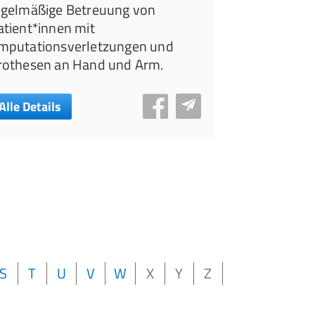
Bewegungse
egelmäßige Betreuung von
neurologisc
atient*innen mit
Schlaganfall
mputationsverletzungen und
(MS) oder C
rothesen an Hand und Arm.
Alle Details
Alle Details
S
T
U
V
W
X
Y
Z