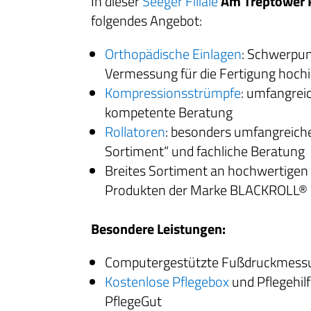
In dieser
Seeger Filiale
Am Treptower 
folgendes Angebot:
Orthopädische Einlagen
: Schwerpun
Vermessung für die Fertigung hochin
Kompressionsstrümpfe
: umfangrei
kompetente Beratung
Rollatoren
: besonders umfangreic
Sortiment“ und fachliche Beratung
Breites Sortiment an hochwertigen
Produkten der Marke BLACKROLL®
Besondere Leistungen:
Computergestützte Fußdruckmess
Kostenlose Pflegebox
und Pflegehil
PflegeGut