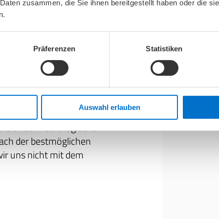
M46
 Daten zusammen, die Sie ihnen bereitgestellt haben oder die s
● Mit den
n.
oder S42
Bereich
Präferenzen
Statistiken
Steigen Si
Südkreuz B
gerätegestützte Therapie
An dieser 
Auswahl erlauben
s ist unsere Philosophie,
Dieses Ges
ereich der neurologischen
 nach der bestmöglichen
ir uns nicht mit dem