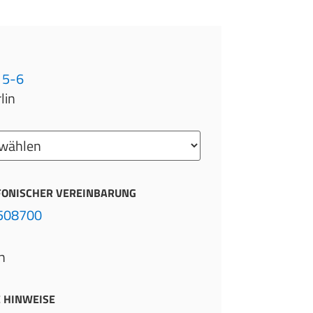
 5-6
lin
FONISCHER VEREINBARUNG
1508700
h
 HINWEISE