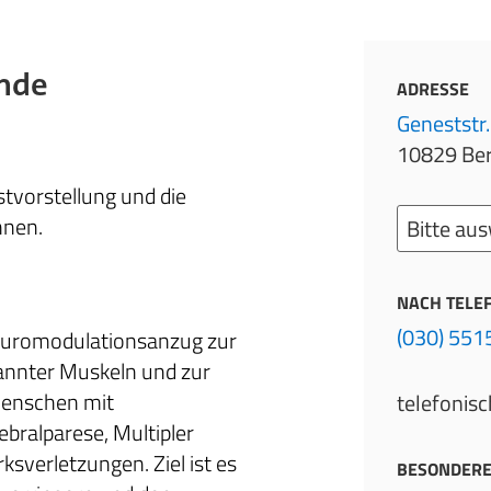
unde
ADRESSE
Geneststr.
10829 Ber
stvorstellung und die
nnen.
NACH TELE
(030) 55
 Neuromodulationsanzug zur
annter Muskeln und zur
Menschen mit
telefonisc
bralparese, Multipler
sverletzungen. Ziel ist es
BESONDERE