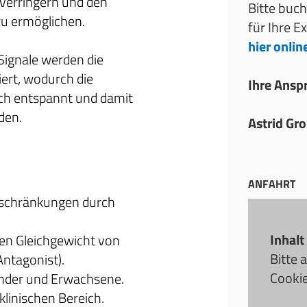
verringern und den
Bitte buch
zu ermöglichen.
für Ihre 
hier onlin
 Signale werden die
iert, wodurch die
Ihre Ansp
ich entspannt und damit
den.
Astrid Gr
ANFAHRT
nschränkungen durch
Inhalt
n Gleichgewicht von
Bitte 
Antagonist).
Cookie
Kinder und Erwachsene.
klinischen Bereich.