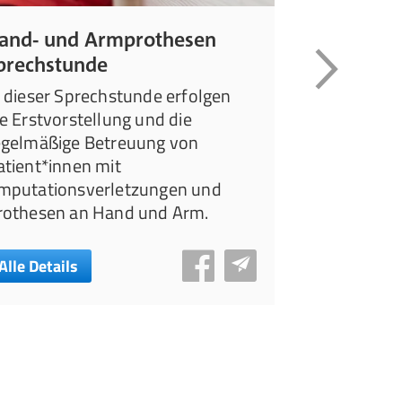
and- und Armprothesen
Neuroorth
prechstunde
Leiden Sie u
Gangunsiche
n dieser Sprechstunde erfolgen
Fußhebersc
ie Erstvorstellung und die
Bewegungse
egelmäßige Betreuung von
neurologisc
atient*innen mit
Schlaganfall
mputationsverletzungen und
(MS) oder C
rothesen an Hand und Arm.
Alle Details
Alle Details