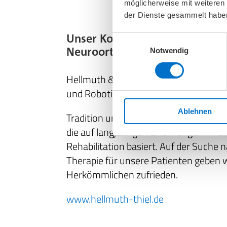
möglicherweise mit weiteren
der Dienste gesammelt habe
Unser Kooperationspartner im 
Einwilligungsauswahl
Neuroorthopädie
Notwendig
Hellmuth & Thiel - Konzeptpraxis für 
und Robotik
Ablehnen
Tradition und Technik im Einklang – da
die auf langjährigen Erfahrungen im B
Rehabilitation basiert. Auf der Suche
Therapie für unsere Patienten geben w
Herkömmlichen zufrieden.
www.hellmuth-thiel.de