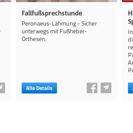
Fallfußsprechstunde
H
S
Peronaeus-Lähmung - Sicher
unterwegs mit Fußheber-
r
I
Orthesen.
d
r
P
A
P
Alle Details