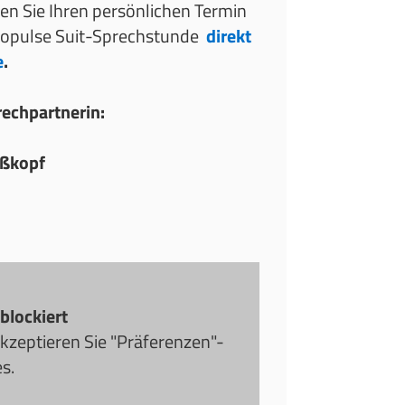
en Sie Ihren persönlichen Termin
Exopulse Suit-Sprechstunde
direkt
e
.
rechpartnerin:
oßkopf
 blockiert
akzeptieren Sie "Präferenzen"-
s.