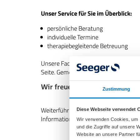
Unser Service für Sie im Überblick:
persönliche Beratung
individuelle Termine
therapiebegleitende Betreuung
Unsere Fachberater*innen stehen Ihne
Seite. Gemeinsam finden wir für Sie ei
Wir freuen uns auf ein persönl
Zustimmung
Weiterführende Informationen finden 
Diese Webseite verwendet 
Informationsseite zur
Exopulse Suit
.
Wir verwenden Cookies, um I
und die Zugriffe auf unsere 
Website an unsere Partner fü