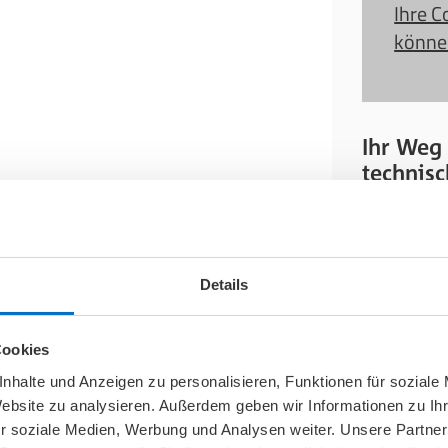
Ihre C
können
Ihr Weg 
technisc
Schöneb
n mit Rat und Tat zur
ne individuelle Lösung.
Wir freuen
iches Gespräch.
unserem S
Details
Schöneberg
Mit den ö
Sie auf unserer
Cookies
gelangen 
nhalte und Anzeigen zu personalisieren, Funktionen für soziale
Website zu analysieren. Außerdem geben wir Informationen zu I
● Mit den
r soziale Medien, Werbung und Analysen weiter. Unsere Partner