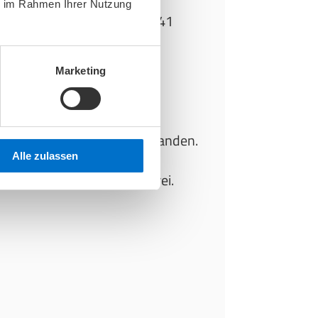
ie im Rahmen Ihrer Nutzung
 S-Bahnen S2, S25, S26, S41
Marketing
e dazu an der Haltestelle „S
hf/Ostseite (Berlin)“ aus.
Filiale sind Parkplätze vorhanden.
Alle zulassen
undheitshaus ist barrierefrei.