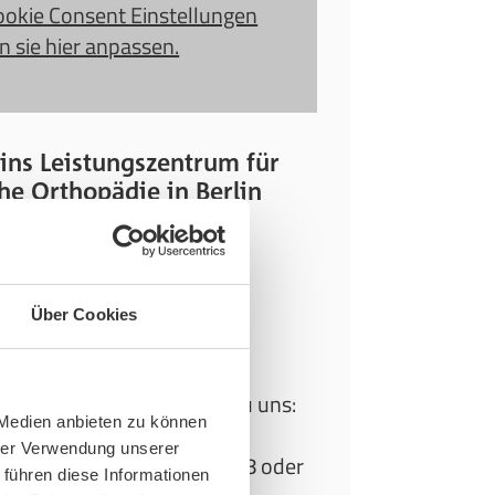
ookie Consent Einstellungen
 sie hier anpassen.
ins Leistungszentrum für
he Orthopädie in Berlin
erg
 uns über Ihren Besuch in
eeger Sanitätshaus in
Über Cookies
 in der Geneststr. 5-6.
ffentlichen Verkehrsmitteln
Sie auf folgenden Wegen zu uns:
 Medien anbieten zu können
hrer Verwendung unserer
 Bussen 106, 184, 204, 248 oder
 führen diese Informationen