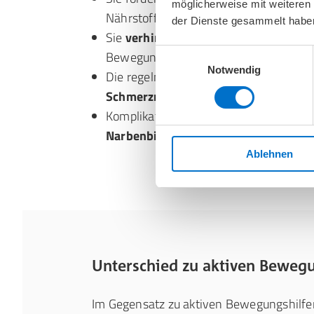
möglicherweise mit weiteren
Nährstoffversorgung.
der Dienste gesammelt habe
Sie
verhindern Verklebungen
der Gele
Einwilligungsauswahl
Bewegungseinschränkungen vor.
Notwendig
Die regelmäßige Bewegung führt zu e
Schmerzreduktion
und verhindert Sc
Komplikationen wie
Thrombosen und 
Narbenbildung
werden verhindert.
Ablehnen
Unterschied zu aktiven Bewegu
Im Gegensatz zu aktiven Bewegungshilfe