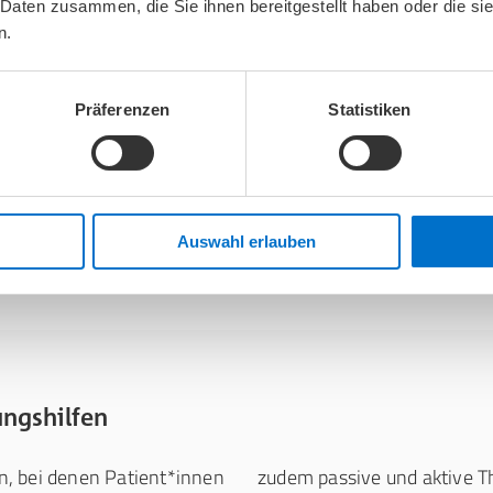
Operationen am Kniegelenk o
 Daten zusammen, die Sie ihnen bereitgestellt haben oder die s
Patient*innen, die mit CP
n.
nkkapsel und beugen so
schneller ihre Beweglichk
Schmerzen
haben als Patien
Präferenzen
Statistiken
iner
signifikanten
konventionelle Physiotherapi
hwellungen.
durch die Schienen führt z
übermäßige
Gelenkfunktion
und einem
wie Thrombosen oder Muske
Auswahl erlauben
ngshilfen
n, bei denen Patient*innen
zudem passive und aktive T