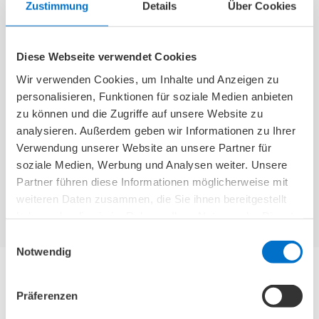
Zustimmung
Details
Über Cookies
Die BetterGuard 3.0
Mit dem Rollz Motion
Knöchelbandage stützt
Electric genießen Sie
Diese Webseite verwendet Cookies
das Sprunggelenk
viele verschiedene
präventiv und senkt
Möglichkeiten der
Wir verwenden Cookies, um Inhalte und Anzeigen zu
das Risiko einer
Fortbewegung.
personalisieren, Funktionen für soziale Medien anbieten
erneuten Verletzung
zu können und die Zugriffe auf unsere Website zu
nach der Genesung.
analysieren. Außerdem geben wir Informationen zu Ihrer
Verwendung unserer Website an unsere Partner für
soziale Medien, Werbung und Analysen weiter. Unsere
Zu Seeger24
Zu Seeger24
Partner führen diese Informationen möglicherweise mit
weiteren Daten zusammen, die Sie ihnen bereitgestellt
haben oder die sie im Rahmen Ihrer Nutzung der Dienste
gesammelt haben.
Einwilligungsauswahl
Notwendig
Präferenzen
Unsere Chronik - Lernen Sie