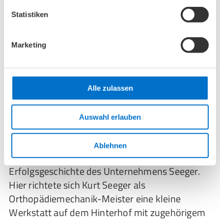
Seeger kennen.
Statistiken
Marketing
Alle zulassen
Auswahl erlauben
Ablehnen
In Berlin-Pankow begann am 11. April 1938 die
Erfolgsgeschichte des Unternehmens Seeger.
Hier richtete sich Kurt Seeger als
Orthopädiemechanik-Meister eine kleine
Werkstatt auf dem Hinterhof mit zugehörigem