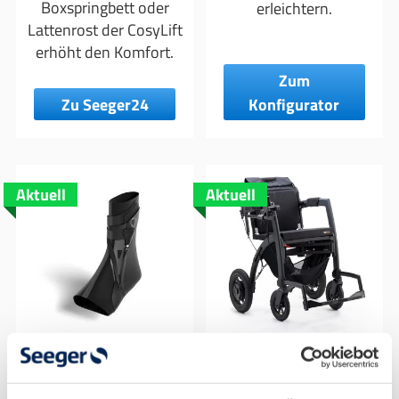
Boxspringbett oder
erleichtern.
Lattenrost der CosyLift
erhöht den Komfort.
Zum
Zu Seeger24
Konfigurator
Aktuell
Aktuell
The Better Guard
Rollz Motion
3.0
Electric