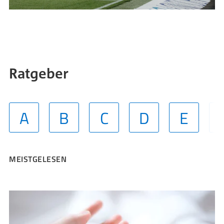
Ratgeber
A
B
C
D
E
MEISTGELESEN