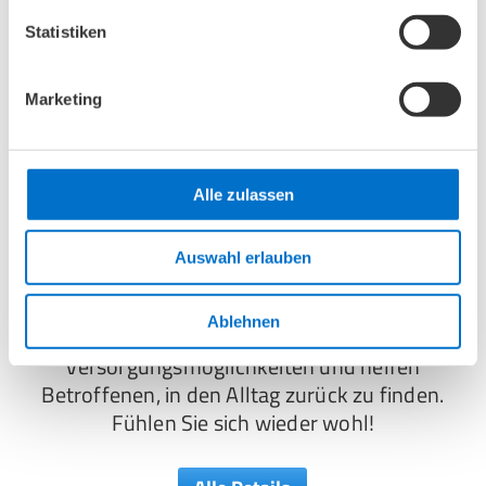
Statistiken
Marketing
Alle zulassen
Versorgungszentren nach
Auswahl erlauben
Brustoperation
Wir beraten Menschen nach einer
Ablehnen
Brustoperation zu den
Versorgungsmöglichkeiten und helfen
Betroffenen, in den Alltag zurück zu finden.
Fühlen Sie sich wieder wohl!