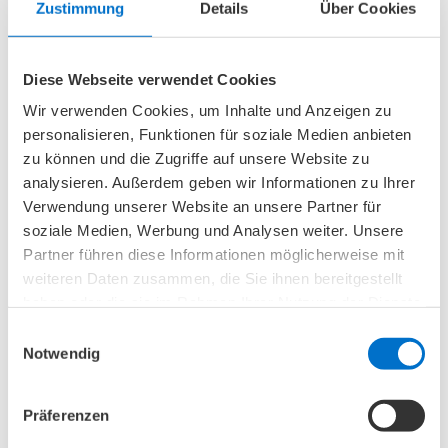
Sie zur Filiale in der Greifswalder
Zustimmung
Details
Über Cookies
Straße
Dieses Sanitätsfachgeschäft befindet sich in der
Diese Webseite verwendet Cookies
Greifswalder Straße 137-138 im Prenzlauer
Wir verwenden Cookies, um Inhalte und Anzeigen zu
Berg. Die Buslinie 156 sowie die Tram M4 bringen
personalisieren, Funktionen für soziale Medien anbieten
Sie zur Haltestelle „Greifswalder Str./Ostseestr.
zu können und die Zugriffe auf unsere Website zu
(Berlin)“ – und damit direkt zu unserer Filiale.
analysieren. Außerdem geben wir Informationen zu Ihrer
Verwendung unserer Website an unsere Partner für
Dieses Gesundheitshaus ist barrierefrei.
soziale Medien, Werbung und Analysen weiter. Unsere
Partner führen diese Informationen möglicherweise mit
weiteren Daten zusammen, die Sie ihnen bereitgestellt
haben oder die sie im Rahmen Ihrer Nutzung der Dienste
Die nächsten
gesammelt haben.
Einwilligungsauswahl
Veranstaltungen
Notwendig
06. August 2026
Präferenzen