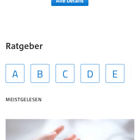
Alle Details
Ratgeber
A
B
C
D
E
MEISTGELESEN