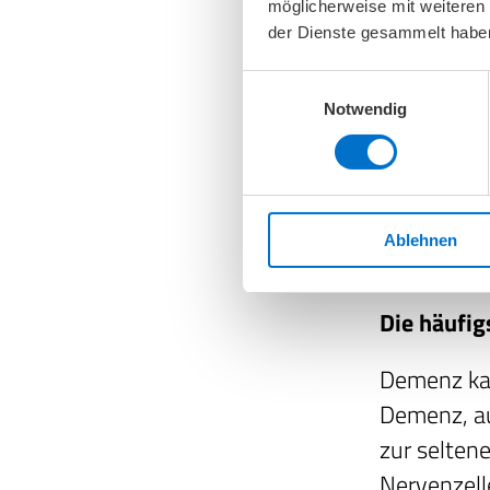
möglicherweise mit weiteren
denkbaren 
der Dienste gesammelt habe
eine Schil
krankhafte
Einwilligungsauswahl
Notwendig
auszuschli
Medikamen
verantwort
und Urinun
Ablehnen
einer kla
Die häufig
Demenz kan
Demenz, au
zur selten
Nervenzell