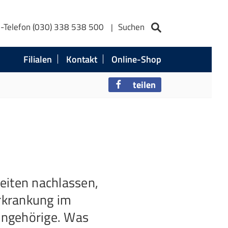
e-Telefon (030) 338 538 500
Suchen
Filialen
Kontakt
Online-Shop
teilen
d
keiten nachlassen,
rkrankung im
Angehörige. Was