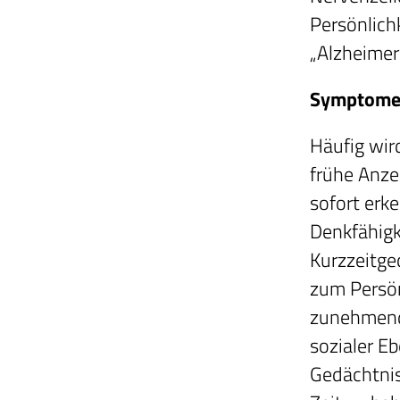
Persönlich
„Alzheimer
Symptome 
Häufig wir
frühe Anze
sofort erk
Denkfähigk
Kurzzeitge
zum Persön
zunehmende
sozialer E
Gedächtnis