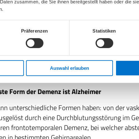
 Daten zusammen, die Sie ihnen bereitgestellt haben oder die s
organischen und damit therapiefähigen Ursachen
n.
ddrüsen-Unterfunktion, einen Tumor, ein Hämat
 Wasseransammlungen in den Hirnventrikeln
Präferenzen
Statistiken
eßen. Aber auch eine zu Grunde liegende Depres
ten-Nebenwirkungen können für kognitive Defiz
lich sein. Erst wenn Computertomografie, EEG s
tersuchungen ergebnislos bleiben, kann von
Auswahl erlauben
ssischen Alzheimer-Demenz ausgegangen werden
ste Form der Demenz ist Alzheimer
n unterschiedliche Formen haben: von der vask
sgelöst durch eine Durchblutungsstörung im Geh
eren frontotemporalen Demenz, bei welcher abs
en in bestimmten Gehirnarealen