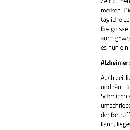
Zeit zu be
merken. Di
tägliche L
Ereignisse
auch gewoh
es nun ein
Alzheimer:
Auch zeitli
und räuml
Schreiben 
umschriebe
der Betrof
kann, lieg