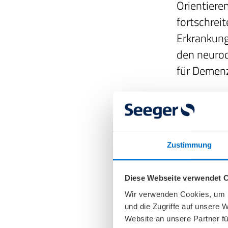
Orientiere
fortschrei
Erkrankung
den neurod
für Demenz
Demenz di
Dennoch is
die Entwic
Zustimmung
Vorkehrung
mag, bring
Diese Webseite verwendet 
und psycho
Wir verwenden Cookies, um I
Orientieru
und die Zugriffe auf unsere 
der Arzt d
Website an unsere Partner fü