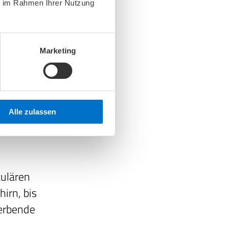
ie im Rahmen Ihrer Nutzung
 wie z.B.
om oder
Marketing
sion oder
ite
owie Blut-
Alle zulassen
.
ulären
irn, bis
terbende