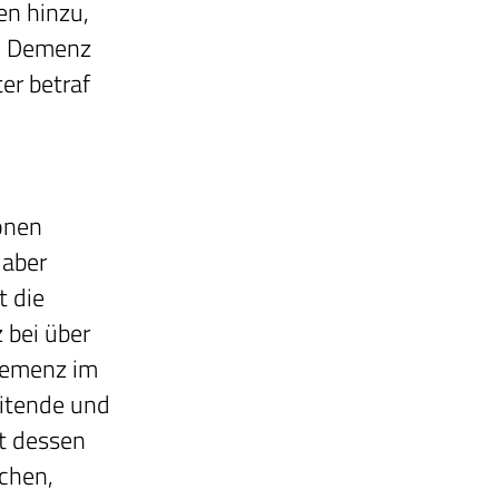
en hinzu,
en Demenz
er betraf
ionen
 aber
t die
 bei über
 Demenz im
eitende und
kt dessen
chen,