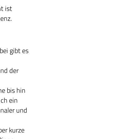
t ist
menz.
ei gibt es
und der
e bis hin
ch ein
onaler und
e
ber kurze