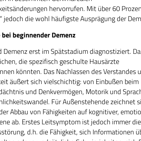
keitsänderungen hervorrufen. Mit über 60 Prozen
“ jedoch die wohl häufigste Ausprägung der De
bei beginnender Demenz
d Demenz erst im Spätstadium diagnostiziert. Dab
ichen, die spezifisch geschulte Hausärzte
ennen könnten. Das Nachlassen des Verstandes 
eit äußert sich vielschichtig: von Einbußen beim
dächtnis und Denkvermögen, Motorik und Sprach
lichkeitswandel. Für Außenstehende zeichnet si
r Abbau von Fähigkeiten auf kognitiver, emoti
bene ab. Erstes Leitsymptom ist jedoch immer di
störung, d.h. die Fähigkeit, sich Informationen ü