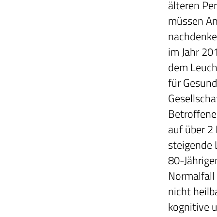
älteren Pe
müssen Ang
nachdenken
im Jahr 20
dem Leuch
für Gesund
Gesellscha
Betroffene
auf über 2
steigende 
80-Jährige
Normalfall
nicht heilb
kognitive 