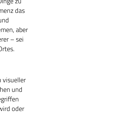
Dinge zu
emenz das
 und
emen, aber
rer – sei
Ortes.
 visueller
chen und
griffen
wird oder