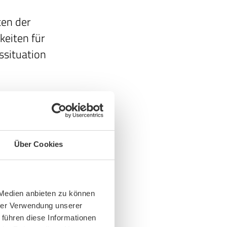
ten der
keiten für
ssituation
.
troffene
bestimmt
Über Cookies
r sein
 Befragung
is- und
 Medien anbieten zu können
wird
hrer Verwendung unserer
en, alle
 führen diese Informationen