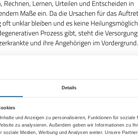
n, Rechnen, Lernen, Urteilen und Entscheiden in
tendem Maße ein. Da die Ursachen für das Auftre
 oft unklar bleiben und es keine Heilungsmöglich
egenerativen Prozess gibt, steht die Versorgung
erkrankte und ihre Angehörigen im Vordergrund
agnostizieren lassen
t eine frühe Diagnose wichtig: nur so können Be
klung möglichst lange hinauszögern und selbst
Details
en treffen. Der Gang zum Arzt, so unangenehm e
t in vielen Hinsichten Klarheit: im Rahmen einer
Cookies
logischer Tests kann das Ausmaß der Gedächtn
nhalte und Anzeigen zu personalisieren, Funktionen für soziale
ngsstörungen besser bestimmt werden. Ebenso 
Website zu analysieren. Außerdem geben wir Informationen zu I
urch einen medizinischen Check zunächst versuch
r soziale Medien, Werbung und Analysen weiter. Unsere Partner