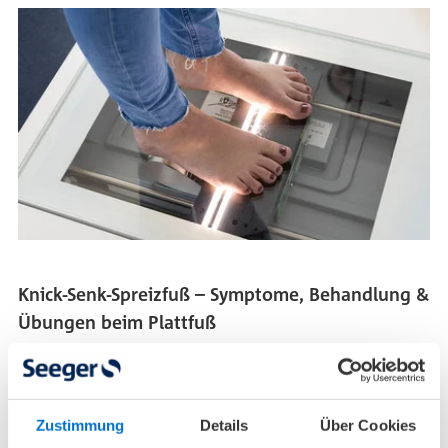
Knick-Senk-Spreizfuß – Symptome, Behandlung &
Übungen beim Plattfuß
Der Name deutet es schon an: Beim Knick-Senk-
Spreizfuß (umgangssprachlich Plattfuß) kommen
mehrere Fehlstellungen der Fußknochen zusammen:
Zustimmung
Details
Über Cookies
Bei einer zu schwachen Fußmuskulatur wird das