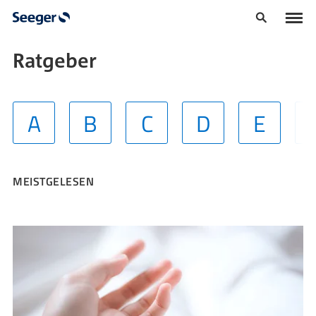
Ratgeber
A
B
C
D
E
MEISTGELESEN