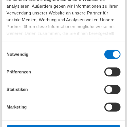
Veranstaltungen
analysieren. Außerdem geben wir Informationen zu Ihrer
Verwendung unserer Website an unsere Partner für
06. August 2026
soziale Medien, Werbung und Analysen weiter. Unsere
Partner führen diese Informationen möglicherweise mit
weiteren Daten zusammen, die Sie ihnen bereitgestellt
haben oder die sie im Rahmen Ihrer Nutzung der Dienste
gesammelt haben.
Einwilligungsauswahl
Notwendig
Präferenzen
Statistiken
Versorgungszentren nach
Brustoperation
Marketing
Wir beraten Menschen nach einer
Brustoperation zu den