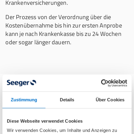
Krankenversicherungen.
Der Prozess von der Verordnung über die
Kostenübernahme bis hin zur ersten Anprobe
kann je nach Krankenkasse bis zu 24 Wochen
oder sogar länger dauern.
Alternative Versorgungsmöglichkeiten
Zustimmung
Details
Über Cookies
von HKK Bionics
Für die Handorthese exomotion® hand one gibt
Diese Webseite verwendet Cookies
es zusätzliche Optionen oder Alternativen, die
Wir verwenden Cookies, um Inhalte und Anzeigen zu