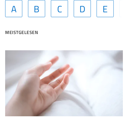
A
B
C
D
E
MEISTGELESEN