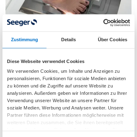
Zustimmung
Details
Über Cookies
Knick-Senk-Spreizfuß – Symptome, Behandlung &
Übungen beim Plattfuß
Diese Webseite verwendet Cookies
Der Name deutet es schon an: Beim Knick-Senk-
Wir verwenden Cookies, um Inhalte und Anzeigen zu
Spreizfuß (umgangssprachlich Plattfuß) kommen
personalisieren, Funktionen für soziale Medien anbieten
mehrere Fehlstellungen der Fußknochen zusammen:
zu können und die Zugriffe auf unsere Website zu
Bei einer zu schwachen Fußmuskulatur wird das
analysieren. Außerdem geben wir Informationen zu Ihrer
Fußgewölbe flacher.
Verwendung unserer Website an unsere Partner für
soziale Medien, Werbung und Analysen weiter. Unsere
Mehr lesen
Partner führen diese Informationen möglicherweise mit
weiteren Daten zusammen, die Sie ihnen bereitgestellt
haben oder die sie im Rahmen Ihrer Nutzung der Dienste
gesammelt haben.